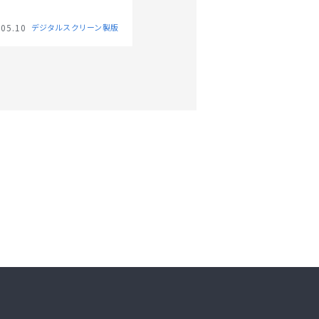
リーンでの印刷や特殊な印
で、ご紹介していきたいと
.05.10
デジタルスクリーン製版
ます。